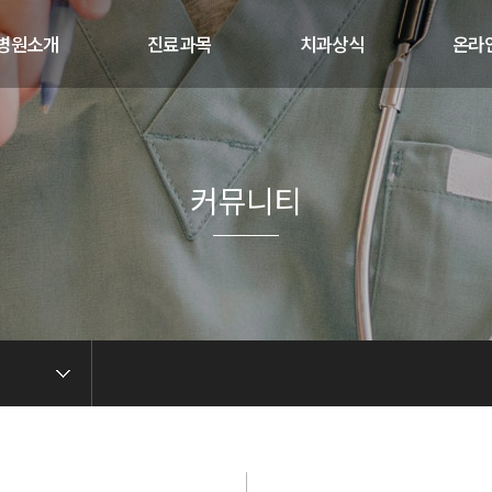
병원소개
진료과목
치과상식
온라
절한 청치과
레이저 클리닉
치아의 일생
온라
진료진소개
임플란트
올바른 칫솔법
병원전경
CT촬영 및 진단
연령별 치아관리
커뮤니티
오시는길
치아성형
임플란트 주의사항
차구역안내
치아치료
스케일링